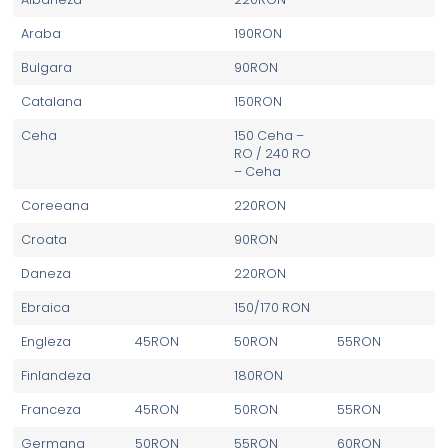
Araba
190RON
Bulgara
90RON
Catalana
150RON
Ceha
150 Ceha –
RO / 240 RO
– Ceha
Coreeana
220RON
Croata
90RON
Daneza
220RON
Ebraica
150/170 RON
Engleza
45RON
50RON
55RON
Finlandeza
180RON
Franceza
45RON
50RON
55RON
Germana
50RON
55RON
60RON