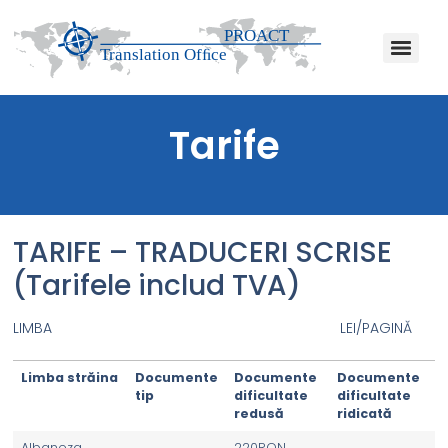
Tarife
TARIFE – TRADUCERI SCRISE
(Tarifele includ TVA)
LIMBA LEI/PAGINĂ
Limba străina
Documente
Documente
Documente
tip
dificultate
dificultate
redusă
ridicată
Albaneza
220RON