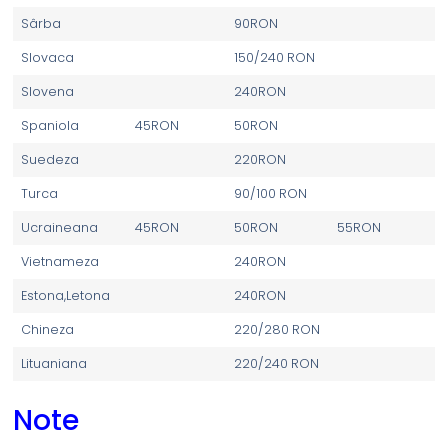
Sârba
90RON
Slovaca
150/240 RON
Slovena
240RON
Spaniola
45RON
50RON
Suedeza
220RON
Turca
90/100 RON
Ucraineana
45RON
50RON
55RON
Vietnameza
240RON
Estona,Letona
240RON
Chineza
220/280 RON
Lituaniana
220/240 RON
Note