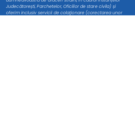
dumneavoastră de afaceri străini, în cadrul Instanțelor
Judecătorești, Parchetelor, Oficiilor de stare civila) și
oferim inclusiv servicii de colaţionare (corectarea unor
traduceri deja făcute și autorizarea lor) și consultanță
pentru recunoaşterea documentelor în străinătate:
Apostilare, Supralegalizare.
+40 230 206053
+40 230 206054
office@proact.ro
traduceriproact@yahoo.com