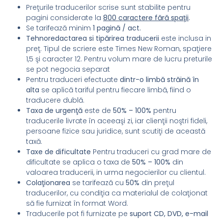
Preţurile traducerilor scrise sunt stabilite pentru
pagini considerate la
800
caractere fără spaţii
.
Se tarifează minim
1 pagină / act.
Tehnoredactarea si tipărirea traducerii
este inclusa in
preţ. Tipul de scriere este Times New Roman, spaţiere
1,5 şi caracter 12. Pentru volum mare de lucru preturile
se pot negocia separat
Pentru traduceri efectuate
dintr-o limbă străină în
alta
se aplică tariful pentru fiecare limbă, fiind o
traducere dublă.
Taxa de urgenţă
este de
50% – 100%
pentru
traducerile livrate în aceeaşi zi, iar clienţii noştri fideli,
persoane fizice sau juridice, sunt scutiţi de această
taxă.
Taxe de dificultate
Pentru traduceri cu grad mare de
dificultate se aplica o taxa de
50% – 100%
din
valoarea traducerii, in urma negocierilor cu clientul.
Colaţionarea
se tarifează cu
50%
din preţul
traducerilor, cu condiţia ca materialul de colaţionat
să fie furnizat în format Word.
Traducerile pot fi furnizate pe
suport CD, DVD, e-mail